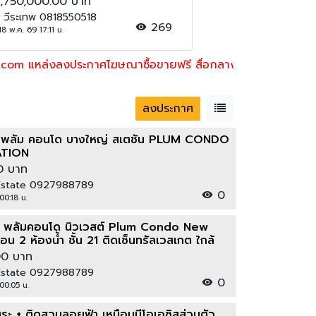
***
1,750,000.00 บาท
 : วีระเทพ 0818550518
269
18 พ.ค. 69 17:11 น.
งประกาศโฆษณาซื้อขายฟรี สื่อกลางในการซื้อขาย
ลงประกาศ
่า พลัม คอนโด บางใหญ่ สเตชั่น PLUM CONDO
ATION
0 บาท
r Estate 0927988789
0
00:18 น.
่า พลัมคอนโด นิวเวสต์ Plum Condo New
 2 ห้องน้ำ ชั้น 21 ติดเซ็นทรัลเวสเกต ใกล้
ใหญ่
00 บาท
r Estate 0927988789
0
00:05 น.
ะ + ติดสวนลอยฟ้า เหมือนมีโอเอซิสส่วนตัว