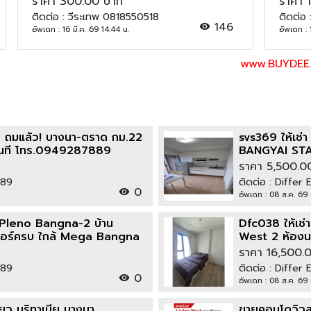
รองได้
ราคา 300.00 บาท
ราคา 
ติดต่อ : วีระเทพ 0818550518
ติดต่อ
146
อัพเดท : 16 มี.ค. 69 14:44 น.
อัพเดท : 
www.BUYDEE.com แหล่งล
ร่ ถมแล้ว! บางนา-ตราด กม.22
svs369 ให้เช
ทันที โทร.0949287889
BANGYAI ST
ราคา 5,500.0
789
ติดต่อ : Diffe
0
อัพเดท : 08 ส.ค. 69 
ั้น Pleno Bangna-2 บ้าน
Dfc038 ให้เช
เจอร์ครบ ใกล้ Mega Bangna
West 2 ห้องนอน
MRT ตลาดบาง
ราคา 16,500.
789
ติดต่อ : Diffe
0
อัพเดท : 08 ส.ค. 69 
่ยว บริทาเนีย บางนา
ขายคอนโดวิวสร