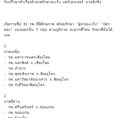
รับปรึกษาทำเรื่องย้ายรพรักษามะเร็ง แคร์เฮลเปอร์ บายชิงชิง
เปิดรายชื่อ 41 รพ.ที่มีศักยภาพ พร้อมรักษา ‘ผู้ป่วยมะเร็ง’ ‘บัตร
ทอง’ แบ่งออกเป็น 7 กลุ่ม ตามภูมิภาค สะดวกที่ไหน รักษาที่นั่นได้
เลย
​1
ภาคเหนือ
- รพ.มหาราชนครเชียงใหม่
- รพ.นครพิงค์ จ.เชียงใหม่
- รพ.ลำปาง
- รพ.พุทธชินราช จ.พิษณุโลก
- รพ.มหาวิทยาลัยนเรศวร จ.พิษณุโลก
- รพ.รังสีวิทยาพิษณุโลก
2​
ภาคอีสาน
- รพ.ศรีนครินทร์ จ.ขอนแก่น
- รพ.ขอนแก่น
- รพ.ร้อยเอ็ด