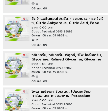
0
08 ส.ค. 69
ซิตริกแอซิดแอนไฮดรัส, กรดมะนาว, กรดซิตริ
ก, Citric Anhydrous, Citric Acid, Food
Additive E330
ราคา 0.00 บาท
ติดต่อ : Technical 0893128888
อัพเดท : 08 ส.ค. 69 09:32 น.
2
08 ส.ค. 69
กลีเซอรีน, กลีเซอรีนบริสุทธิ์, รีไฟน์กลีเซอรีน,
Glycerine, Refined Glycerine, Glycerine
USP Grade สามารถสอบถามข้อมูลสินค้า
ราคา 0.00 บาท
ขอตัวอย่างสินค้าทดลอง และสั่งซื้อสินค้าได้ที่
ติดต่อ : Technical 0893128888
อัพเดท : 08 ส.ค. 69 09:32 น.
0
08 ส.ค. 69
โพแทสเซียมคาร์บอเนต, โปแตสเซียม
คาร์บอเนต, เกรดอาหาร, Potassium
Carbonate, K2CO3, Food Additive E501
ราคา 0.00 บาท
ติดต่อ : Technical 0893128888
อัพเดท : 08 ส.ค. 69 09:32 น.