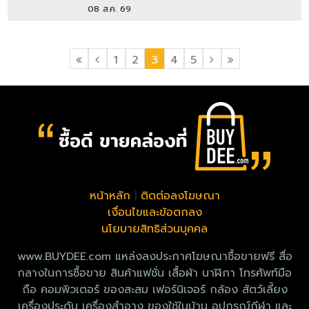
08 ส.ค. 69
1
2
3
4
5
หน้าหลัก
|
ติดต่อลงโฆษณา
เงื่อนไขและข้อตกลง
นโยบายสิทธิส่วนบุคคล
www.BUYDEE.com แหล่งลงประกาศโฆษณาซื้อขายฟรี สื่อ
กลางในการซื้อขาย สินค้าแฟชั่น เสื้อผ้า นาฬิกา โทรศัพท์มือ
ถือ คอมพิวเตอร์ ของสะสม เฟอร์นิเจอร์ กล้อง สัตว์เลี้ยง
เครื่องประดับ เครื่องสำอาง ของใช้ในบ้าน อุปกรณ์กีฬา และ