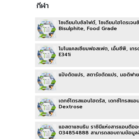
กีฬา
โซเดียมไบซัลไฟต์, โซเดียมไฮโดรเจน
Bisulphite, Food Grade
โมโนแคลเซียมฟอสเฟต, เอ็มซีพี, 
E341i
แป้งดัดแปร, สตาร์ชดัดแปร, มอดิฟาย
เดกซ์โตรสแอนไฮดรัส, เดกซ์โทรสแอน
Dextrose
แอสตาแซนธิน ราชินีแห่งสารแอนตี้อ
034854888 สามารถสอบถามข้อมูลสินค้า 