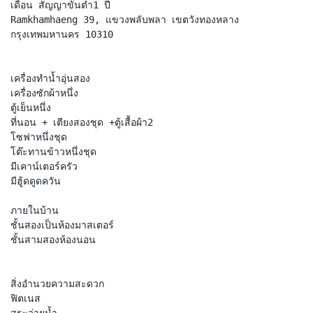
เดือน สัญญาขั้นต่ำ1 ปี
Ramkhamhaeng 39, แขวงพลับพลา เขตวังทองหลาง
กรุงเทพมหานคร 10310
เครื่องทำน้ำอุ่นสอง
เครื่องซักผ้าหนึ่ง
ตู้เย็นหนึ่ง
ที่นอน + เตียงสองชุด +ตู้เสื้อผ้า2
โซฟาหนึ่งชุด
โต๊ะทานข้าวหนึ่งชุด
มีเคาน์เตอร์ครัว
มีฮู้ดดูดควัน
ภายในบ้าน
ชั้นสองเป็นห้องมาสเตอร์
ชั้นสามสองห้องนอน
สิ่งอำนวยความสะดวก
ฟิตเนส
สระว่ายน้ำ