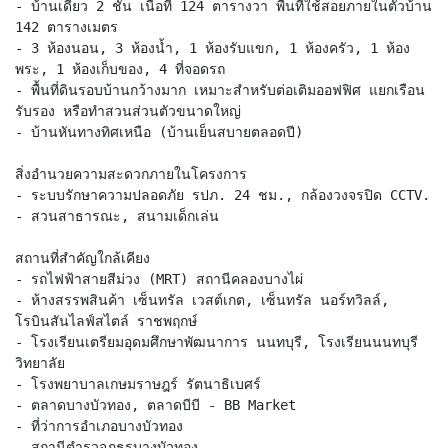
- บ้านเดี่ยว 2 ชั้น เนื้อที่ 124 ตารางวา พื้นที่ใช้สอยภายในตัวบ้าน
142 ตารางเมตร
- 3 ห้องนอน, 3 ห้องน้ำ, 1 ห้องรับแขก, 1 ห้องครัว, 1 ห้อง
พระ, 1 ห้องเก็บของ, 4 ที่จอดรถ
- พื้นที่ดินรอบบ้านกว้างมาก เหมาะสำหรับต่อเติมออฟฟิศ แยกเรือน
รับรอง หรือทำสวนส่วนตัวขนาดใหญ่
- บ้านหันทางทิศเหนือ (บ้านเย็นสบายตลอดปี)
สิ่งอำนวยความสะดวกภายในโครงการ
- ระบบรักษาความปลอดภัย รปภ. 24 ชม., กล้องวงจรปิด CCTV.
- สวนสาธารณะ, สนามเด็กเล่น
สถานที่สำคัญใกล้เคียง
- รถไฟฟ้าสายสีม่วง (MRT) สถานีคลองบางไผ่
- ห้างสรรพสินค้า เซ็นทรัล เวสต์เกต, เซ็นทรัล นอร์ทวิลล์,
โรบินสันไลฟ์สไตล์ ราชพฤกษ์
- โรงเรียนเตรียมอุดมศึกษาพัฒนาการ นนทบุรี, โรงเรียนนนทบุรี
วิทยาลัย
- โรงพยาบาลเกษมราษฎร์ รัตนาธิเบศร์
- ตลาดบางบัวทอง, ตลาดบีบี - BB Market
- ที่ว่าการอำเภอบางบัวทอง
- สถานีตำรวจภูธรบางบัวทอง