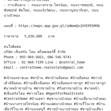
- การเดินทาง : ถนนบางกรวย-ไทรน้อย, ถนนราชพฤกษ์, ถนน
ชัยพฤกษ์ ตัดใหม่, ถนนแจ้งวัฒนะ, ถนนกาญจนาภิเษก, ถนน
บางบัวทอง
แผนที่ : https://maps.app.goo.gl/imNomQz2UYEPEhM96
ราคาขาย 5,650,000 บาท
สนใจติดต่อ
บริษัท เซ็นทรัล โฮม พร็อพเพอร์ตี้ จำกัด
Phone : 093-969-5663, 086-546-9741
Office : 02-968-7199 Line : @central_home
​​​​​​​Email : centralhome.realestate@gmail.com
#เจ้าของขายเอง #หาบ้าน #หาบ้านมือสอง #บ้านมือสอง #ทาวน์
เฮ้าส์มือสอง #บ้านเดี่ยวมือสอง #บ้านมือสองราคาถูก #บ้านราคาถูก
#นายหน้าขายบ้าน #ฝากขายบ้าน #รับฝากขายบ้าน #นายหน้า
#เซ็นทรัลโฮม #ทาวน์โฮม #AgentForRealEstate
#CentralHome #บ้านสุชา #สุชาบางบัวทอง #บ้านเดี่ยวบางบัวทอง
#บ้านบางกรวยไทรน้อย #บ้านแฝดบางบัวทอง #บ้านรีโนเวท #บ้าน
เดี่ยวรีโนเวท #บ้านนนทบุรี #ขายบ้านบางบัวทอง #ขายบ้านเดี่ยว