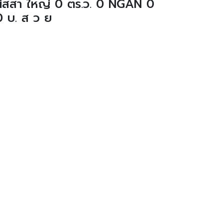
านิสสา ใหญ่ 0 ตร.ว. 0 NGAN 0
บ. ส ว ย