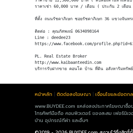
ราคาขาย 12,500,000 บาท ( สิบสองล้านห้าแสนบ
ราคาเช่า 60,000 บาท / เดือน ( ประกัน 2 เดือน 
ที่ตั้ง ถนนรัชดาภิเษก ซอยรัชดาภิเษก 36 แขวงจัน
ติดต่อ : คุณภัสพงณ์ 0634098164
Line : deedee23
https://www.facebook.com/profile.php?id=6
PL. Real Estate Broker
http://www.kaibaanteedin.com
หน้าหลัก
|
ติดต่อลงโฆษณา
|
เงื่อนไขและข้อตก
www.BUYDEE.com แหล่งลงประกาศโฆษณาซื้อขายฟรี
โทรศัพท์มือถือ คอมพิวเตอร์ ของสะสม เฟอร์นิเจอร
บ้าน อุปกรณ์กีฬา และอื่นๆ
©2019 - 2026 BUYDEE.com
สงวนไว้ซึ่งสิทธิ์