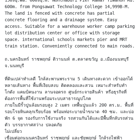
600m. from Pongsawat Technology College 14,999B-M.
The land is fenced with concrete has partial
concrete flooring and a drainage system. Easy
access. Suitable for a warehouse worker camp parking
lot distribution center or office with storage
space. international schools markets pier and MRT
train station. Conveniently connected to main roads.
ถ.นครอินทร์ ราชพฤกษ์ ติวานนท์ ต.ตลาดขวัญ อ.เมืองนนทบุรี
จ.นนทบุรี
ที่ดินเปล่าทำเลดี ใกล้สะพานพระราม 5 เดินทางสะดวก เข้าออกได้
หลายเส้นทาง พื้นที่เงียบสงบ ติดคลองและสวน เหมาะสำหรับทำ
โกดัง แคมป์คนงาน ลานจอดรถ ศูนย์กระจายสินค้า หรือธุรกิจที่
ต้องการพื้นที่ใช้งานพร้อมระบบสาธารณูปโภค
ภายในมีรั้วปูนล้อมรอบสูง 2 เมตร เทพื้นปูนแล้ว 200 ตร.ม. พื้นที่
รอบโรยหินคลุกเรียบร้อย พร้อมท่อระบายน้ำขนาด 40 ซม. และบ่อ
พัก 6 จุด รองรับการใช้งานจริง รถสวนกันได้และมีพื้นที่กลับรถส่วน
ตัว บรรยากาศสว่าง ปลอดภัย
ไม่เปลี่ยว
เชื่อมต่อถนนนครอินทร์ ราชพฤกษ์ และชัยพฤกษ์ ใกล้รถไฟฟ้า