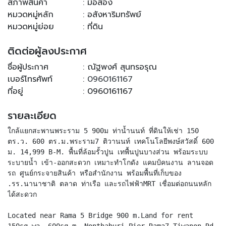
สภาพสินค้า
: มือสอง
หมวดหมู่หลัก
: อสังหาริมทรัพย์
หมวดหมู่ย่อย
: ที่ดิน
ติดต่อผู้ลงประกาศ
ชื่อผู้ประกาศ
: ณัฐพงศ์ สุนทรอรุณ
เบอร์โทรศัพท์
:
0960161167
ที่อยู่
: 0960161167
รายละเอียด
ใกล้แยกสะพานพระราม 5 900ม ท่าน้ำนนท์ ที่ดินให้เช่า 150
ตร.ว. 600 ตร.ม.พระราม7 ติวานนท์ เทคโนโลยีพงษ์สวัสดิ์ 600
ม. 14,999 B-M. พื้นที่ล้อมรั้วปูน เทพื้นปูนบางส่วน พร้อมระบบ
ระบายน้ำ เข้า-ออกสะดวก เหมาะทำโกดัง แคมป์คนงาน ลานจอด
รถ ศูนย์กระจายสินค้า หรือสำนักงาน พร้อมพื้นที่เก็บของ
.รร.นานาชาติ ตลาด ท่าเรือ และรถไฟฟ้าMRT เชื่อมต่อถนนหลัก
ได้สะดวก
Located near Rama 5 Bridge 900 m.Land for rent
150sq.wa. 600sq.m. Nonthaburi Pier Rama7 Tiwanon Rd.