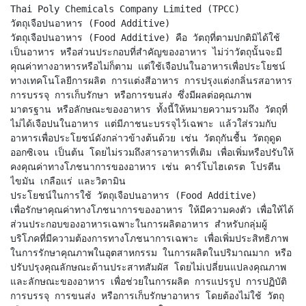
Thai Poly Chemicals Company Limited (TPCC)
วัตถุเจือปนอาหาร (Food Additive)
วัตถุเจือปนอาหาร (Food Additive) คือ วัตถุที่ตามปกติมิได้ใช้
เป็นอาหาร หรือส่วนประกอบที่สำคัญของอาหาร ไม่ว่าวัตถุนั้นจะมี
คุณค่าทางอาหารหรือไม่ก็ตาม แต่ใช้เจือปนในอาหารเพื่อประโยชน์
ทางเทคโนโลยีการผลิต การแต่งสีอาหาร การปรุงแต่งกลิ่นรสอาหาร
การบรรจุ การเก็บรักษา หรือการขนส่ง ซึ่งมีผลต่อคุณภาพ
มาตรฐาน หรือลักษณะของอาหาร ทั้งนี้ให้หมายความรวมถึง วัตถุที่
ไม่ได้เจือปนในอาหาร แต่มีภาชนะบรรจุไว้เฉพาะ แล้วใส่รวมกับ
อาหารเพื่อประโยชน์ดังกล่าวข้างต้นด้วย เช่น วัตถุกันชื้น วัตถุดูด
ออกซิเจน เป็นต้น โดยไม่รวมถึงสารอาหารที่เติม เพื่อเพิ่มหรือปรับให้
คงคุณค่าทางโภชนาการของอาหาร เช่น คาร์โบไฮเดรต โปรตีน
ไขมัน เกลือแร่ และวิตามิน
ประโยชน์ในการใช้ วัตถุเจือปนอาหาร (Food Additive)
เพื่อรักษาคุณค่าทางโภชนาการของอาหาร ให้มีความคงตัว เพื่อให้ได้
ส่วนประกอบของอาหารเฉพาะในการผลิตอาหาร สำหรับกลุ่มผู้
บริโภคที่มีความต้องการทางโภชนาการเฉพาะ เพื่อเพิ่มประสิทธิภาพ
ในการรักษาคุณภาพในอุตสาหกรรม ในการผลิตในปริมาณมาก หรือ
ปรับปรุงคุณลักษณะด้านประสาทสัมผัส โดยไม่เปลี่ยนแปลงคุณภาพ
และลักษณะของอาหาร เพื่อช่วยในการผลิต การแปรรูป การปฏิบัติ
การบรรจุ การขนส่ง หรือการเก็บรักษาอาหาร โดยต้องไม่ใช้ วัตถุ