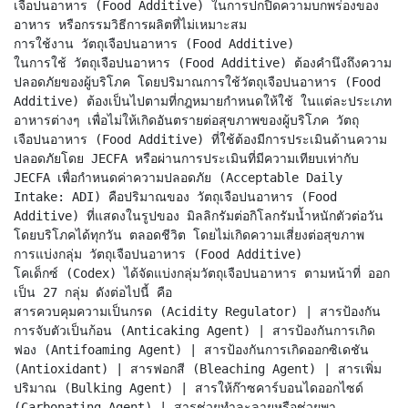
เจือปนอาหาร (Food Additive) ในการปกปิดความบกพร่องของ
อาหาร หรือกรรมวิธีการผลิตที่ไม่เหมาะสม
การใช้งาน วัตถุเจือปนอาหาร (Food Additive)
ในการใช้ วัตถุเจือปนอาหาร (Food Additive) ต้องคำนึงถึงความ
ปลอดภัยของผู้บริโภค โดยปริมาณการใช้วัตถุเจือปนอาหาร (Food
Additive) ต้องเป็นไปตามที่กฎหมายกำหนดให้ใช้ ในแต่ละประเภท
อาหารต่างๆ เพื่อไม่ให้เกิดอันตรายต่อสุขภาพของผู้บริโภค วัตถุ
เจือปนอาหาร (Food Additive) ที่ใช้ต้องมีการประเมินด้านความ
ปลอดภัยโดย JECFA หรือผ่านการประเมินที่มีความเทียบเท่ากับ
JECFA เพื่อกำหนดค่าความปลอดภัย (Acceptable Daily
Intake: ADI) คือปริมาณของ วัตถุเจือปนอาหาร (Food
Additive) ที่แสดงในรูปของ มิลลิกรัมต่อกิโลกรัมน้ำหนักตัวต่อวัน
โดยบริโภคได้ทุกวัน ตลอดชีวิต โดยไม่เกิดความเสี่ยงต่อสุขภาพ
การแบ่งกลุ่ม วัตถุเจือปนอาหาร (Food Additive)
โคเด็กซ์ (Codex) ได้จัดแบ่งกลุ่มวัตถุเจือปนอาหาร ตามหน้าที่ ออก
เป็น 27 กลุ่ม ดังต่อไปนี้ คือ
สารควบคุมความเป็นกรด (Acidity Regulator) | สารป้องกัน
การจับตัวเป็นก้อน (Anticaking Agent) | สารป้องกันการเกิด
ฟอง (Antifoaming Agent) | สารป้องกันการเกิดออกซิเดชัน
(Antioxidant) | สารฟอกสี (Bleaching Agent) | สารเพิ่ม
ปริมาณ (Bulking Agent) | สารให้ก๊าซคาร์บอนไดออกไซด์
(Carbonating Agent) | สารช่วยทำละลายหรือช่วยพา