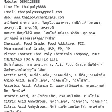
Mobile: 0893128888
Line ID: thaipoly8888
Email: thaipoly8888@gmail.com
Web: www.thaipolychemicals.com
เคมีภัณฑ์ เกรดอาหาร, วัตถุเจือปนอาหาร, เคมีภัณฑ์ เกรดยา,
เกรดยูเอสพี, เกรดอีพี, เกรดเจพี
สอบถามข้อมูลได้ที่ บจก. ไทยโพลีเคมิคอล จำกัด, คุณภาพ
เคมีภัณฑ์ สร้างสรรค์คุณภาพชีวิต
Chemical, Food Grade, Food Additive, FCC,
Pharmaceutical Grade, USP, EP, JP
Please Contact Thai Poly Chemicals Company, POLY
CHEMICALS FOR A BETTER LIFE
สินค้าในกลุ่ม กรด เกรดอาหาร, Acid Food Grade ที่บริษัท ฯ
จัดจำหน่ายในปัจจุบัน ได้แก่
Acetic Acid, อะซีติกแอซิด, กรดอะซีติก, อะซีติค, กรดน้ำส้ม
Amino Acid, อะมิโนแอซิด, กรดอะมิโน, กรดโปรตีน
Ascorbic Acid, Vitamin C, แอสคอร์บิกแอซิด, กรดแอสคอร์
บิก, วิตามินซี
Benzoic Acid, เบนโซอิกแอซิด, กรดเบนโซอิก, เบนโซอิค
Citric Acid Anhydrous, ซิตริกแอซิด, กรดซิตริก, กรดมะนาว
Citric Acid Anhydrous, ซิตริกแอซิดแอนไฮดรัส, กรดซิตริก
แอนไฮดรัส