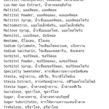
Luo Han Guo Extract, น้ำตาลหล่อฮังก้วย
Maltitol, มอลทิทอล, มอลติตอล
Maltitol Powder, มอลทิทอลผง, ผงมอลทิทอล
Maltitol Syrup, น้ำเชื่อมมอลทิทอล, มอลทิทอลไซรัป
Maltodextrin, มอลโทเด็กซ์ทริน, มอลโตเด็กซ์ตริน
Maltose Syrup, น้ำเชื่อมมอลโทส, มอลโทสไซรัป
Mannitol, แมนนิทอล, มัลนิทอล
Neotame, นีโอแตม, นีโอเตม
Sodium Cyclamate, โซเดียมไซคลาเมต, แป้งหวาน
Sodium Saccharin, โซเดียมแซคคาริน, ขัณฑสกร
Sorbitol, ซอร์บิทอล, ซอร์บิตอล
Sorbitol Powder, ซอร์บิทอลผง, ผงซอร์บิทอล
Sorbitol Syrup, น้ำเชื่อมซอร์บิทอล, ซอร์บิทอลไซรัป
Specialty Sweetener, สารเพิ่มความหวานชนิดพิเศษ
Stevia, หญ้าหวาน, สตีเวีย, รีเบาดิโอไซด์เอ
Stevia Extract, สารสกัดหญ้าหวาน, สตีวิออลไกลโคไซด์
Stevia Sugar, น้ำตาลหญ้าหวาน, น้ำตาลสตีเวีย
Sucralose, ซูคราโลส, ซูคาร์โลส
Sugar, น้ำตาลทราย, น้ำตาลทรายบริสุทธิ์
Sugar Substitutes, สารให้ความหวานแทนน้ำตาล
Trehalose, ทรีฮาโลส, ตรีฮาโลส