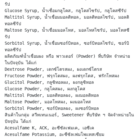
รัป
Glucose Syrup, น้ำเชื่อมกลูโคส, กลูโคสไซรัป, กลูโคสซีรัป
Maltitol Syrup, น้ำเชื่อมมอลติทอล, มอลติทอลไซรัป, มอลติ
ทอลซีรัป
Maltose Syrup, น้ำเชื่อมมอลโทส, มอลโทสไซรัป, มอลโทสซี
รัป
Sorbitol Syrup, น้ำเชื่อมซอร์บิทอล, ซอร์บิทอลไซรัป, ซอร์บิ
ทอลซีรัป
ผลิตภัณฑ์น้ำเชื่อมผง หรือ พาวเดอร์ (Powder) ที่บริษัท จำหน่าย
ในปัจจุบัน ได้แก่
Dextrose Powder, เดกซ์โตรสผง, ผงเดกซ์โตรส
Fructose Powder, ฟรุกโตสผง, ผงฟรุกโตส, ฟรักโทสผง
Glucitol Powder, กลูซิทอลผง, ผงกลูซิทอล
Glucose Powder, กลูโคสผง, ผงกลูโคส
Maltitol Powder, มอลติทอลผง, ผงมอลติทอล
Maltose Powder, มอลโทสผง, ผงมอลโทส
Sorbitol Powder, ซอร์บิทอลผง, ผงซอร์บิทอล
สินค้าในกลุ่ม สวีทเทนเนอร์, Sweetener ที่บริษัท ฯ จัดจำหน่ายใน
ปัจจุบัน ได้แก่
Acesulfame K, ACK, อะซีซัลเฟมเค, เอซีเค
Acesulfame Potassium, อะซีซัลเฟมโพแทสเซียม