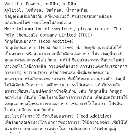
Vanillin Powder, วานิลิน, วะนิลิน
Xylitol, ไซลิทอล, ไซลิตอล, น้ำตาลเทียม
ข้อมูลเพิ่มเติมเกี่ยวกับ สวีทเทนเนอร์ สามารถสอบถามข้อมูล
ผลิตภัณฑ์ได้ที่ บจก.ไทยโพลีเคมิคอล
More information of sweetener, please contact Thai
Poly Chemicals Company Limited (TPCC)
วัตถุเจือปนอาหาร (Food Additive)
วัตถุเจือปนอาหาร (Food Additive) คือ วัตถุที่ตามปกติมิได้ใช้
เป็นอาหาร หรือส่วนประกอบที่สำคัญของอาหาร ไม่ว่าวัตถุนั้นจะมี
คุณค่าทางอาหารหรือไม่ก็ตาม แต่ใช้เจือปนในอาหารเพื่อประโยชน์
ทางเทคโนโลยีการผลิต การแต่งสีอาหาร การปรุงแต่งกลิ่นรสอาหาร
การบรรจุ การเก็บรักษา หรือการขนส่ง ซึ่งมีผลต่อคุณภาพ
มาตรฐาน หรือลักษณะของอาหาร ทั้งนี้ให้หมายความรวมถึง วัตถุที่
ไม่ได้เจือปนในอาหาร แต่มีภาชนะบรรจุไว้เฉพาะ แล้วใส่รวมกับ
อาหารเพื่อประโยชน์ดังกล่าวข้างต้นด้วย เช่น วัตถุกันชื้น วัตถุดูด
ออกซิเจน เป็นต้น โดยไม่รวมถึงสารอาหารที่เติม เพื่อเพิ่มหรือปรับให้
คงคุณค่าทางโภชนาการของอาหาร เช่น คาร์โบไฮเดรต โปรตีน
ไขมัน เกลือแร่ และวิตามิน
ประโยชน์ในการใช้ วัตถุเจือปนอาหาร (Food Additive)
เพื่อรักษาคุณค่าทางโภชนาการของอาหาร ให้มีความคงตัว เพื่อให้ได้
ส่วนประกอบของอาหารเฉพาะในการผลิตอาหาร สำหรับกลุ่มผู้