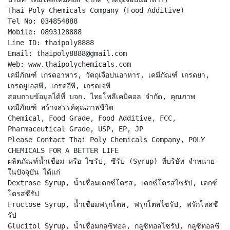
Thai Poly Chemicals Company (Food Additive)
Tel No: 034854888
Mobile: 0893128888
Line ID: thaipoly8888
Email: thaipoly8888@gmail.com
Web: www.thaipolychemicals.com
เคมีภัณฑ์ เกรดอาหาร, วัตถุเจือปนอาหาร, เคมีภัณฑ์ เกรดยา,
เกรดยูเอสพี, เกรดอีพี, เกรดเจพี
สอบถามข้อมูลได้ที่ บจก. ไทยโพลีเคมิคอล จำกัด, คุณภาพ
เคมีภัณฑ์ สร้างสรรค์คุณภาพชีวิต
Chemical, Food Grade, Food Additive, FCC,
Pharmaceutical Grade, USP, EP, JP
Please Contact Thai Poly Chemicals Company, POLY
CHEMICALS FOR A BETTER LIFE
ผลิตภัณฑ์น้ำเชื่อม หรือ ไซรัป, ซีรัป (Syrup) ที่บริษัท จำหน่าย
ในปัจจุบัน ได้แก่
Dextrose Syrup, น้ำเชื่อมเดกซ์โตรส, เดกซ์โตรสไซรัป, เดกซ์
โตรสซีรัป
Fructose Syrup, น้ำเชื่อมฟรุกโตส, ฟรุกโตสไซรัป, ฟรักโทสซี
รัป
Glucitol Syrup, น้ำเชื่อมกลูซิทอล, กลูซิทอลไซรัป, กลูซิทอลซี