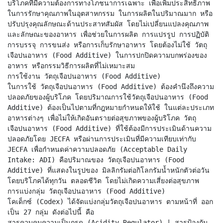
บริโภคที่มีความต้องการทางโภชนาการเฉพาะ เพื่อเพิ่มประสิทธิภาพ
ในการรักษาคุณภาพในอุตสาหกรรม ในการผลิตในปริมาณมาก หรือ
ปรับปรุงคุณลักษณะด้านประสาทสัมผัส โดยไม่เปลี่ยนแปลงคุณภาพ
และลักษณะของอาหาร เพื่อช่วยในการผลิต การแปรรูป การปฏิบัติ
การบรรจุ การขนส่ง หรือการเก็บรักษาอาหาร โดยต้องไม่ใช้ วัตถุ
เจือปนอาหาร (Food Additive) ในการปกปิดความบกพร่องของ
อาหาร หรือกรรมวิธีการผลิตที่ไม่เหมาะสม
การใช้งาน วัตถุเจือปนอาหาร (Food Additive)
ในการใช้ วัตถุเจือปนอาหาร (Food Additive) ต้องคำนึงถึงความ
ปลอดภัยของผู้บริโภค โดยปริมาณการใช้วัตถุเจือปนอาหาร (Food
Additive) ต้องเป็นไปตามที่กฎหมายกำหนดให้ใช้ ในแต่ละประเภท
อาหารต่างๆ เพื่อไม่ให้เกิดอันตรายต่อสุขภาพของผู้บริโภค วัตถุ
เจือปนอาหาร (Food Additive) ที่ใช้ต้องมีการประเมินด้านความ
ปลอดภัยโดย JECFA หรือผ่านการประเมินที่มีความเทียบเท่ากับ
JECFA เพื่อกำหนดค่าความปลอดภัย (Acceptable Daily
Intake: ADI) คือปริมาณของ วัตถุเจือปนอาหาร (Food
Additive) ที่แสดงในรูปของ มิลลิกรัมต่อกิโลกรัมน้ำหนักตัวต่อวัน
โดยบริโภคได้ทุกวัน ตลอดชีวิต โดยไม่เกิดความเสี่ยงต่อสุขภาพ
การแบ่งกลุ่ม วัตถุเจือปนอาหาร (Food Additive)
โคเด็กซ์ (Codex) ได้จัดแบ่งกลุ่มวัตถุเจือปนอาหาร ตามหน้าที่ ออก
เป็น 27 กลุ่ม ดังต่อไปนี้ คือ
สารควบคุมความเป็นกรด (Acidity Regulator) | สารป้องกัน