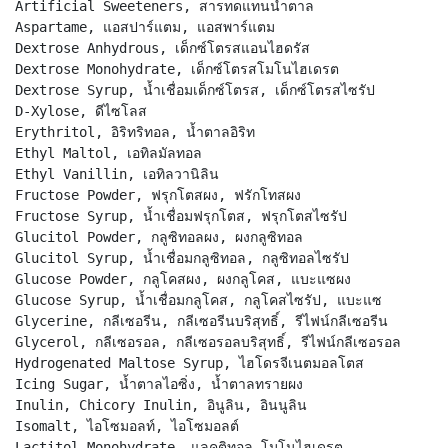
Artificial Sweeteners, สารทดแทนน้ำตาล
Aspartame, แอสปาร์แตม, แอสพาร์แตม
Dextrose Anhydrous, เด็กซ์โตรสแอนไฮดรัส
Dextrose Monohydrate, เด็กซ์โตรสโมโนไฮเดรต
Dextrose Syrup, น้ำเชื่อมเด็กซ์โตรส, เด็กซ์โตรสไซรัป
D-Xylose, ดีไซโลส
Erythritol, อิริทริทอล, น้ำตาลอิริท
Ethyl Maltol, เอทิลมัลทอล
Ethyl Vanillin, เอทิลวานิลิน
Fructose Powder, ฟรุกโตสผง, ฟรักโทสผง
Fructose Syrup, น้ำเชื่อมฟรุกโตส, ฟรุกโตสไซรัป
Glucitol Powder, กลูซิทอลผง, ผงกลูซิทอล
Glucitol Syrup, น้ำเชื่อมกลูซิทอล, กลูซิทอลไซรัป
Glucose Powder, กลูโคสผง, ผงกลูโคส, แบะแซผง
Glucose Syrup, น้ำเชื่อมกลูโคส, กลูโคสไซรัป, แบะแซ
Glycerine, กลีเซอรีน, กลีเซอรีนบริสุทธิ์, รีไฟน์กลีเซอรีน
Glycerol, กลีเซอรอล, กลีเซอรอลบริสุทธิ์, รีไฟน์กลีเซอรอล
Hydrogenated Maltose Syrup, ไฮโดรจีเนตมอลโตส
Icing Sugar, น้ำตาลไอซิ่ง, น้ำตาลทรายผง
Inulin, Chicory Inulin, อินูลิน, อินนูลิน
Isomalt, ไอโซมอลท์, ไอโซมอลต์
Lactitol Monohydrate, แลคติทอล โมโนไฮเดรต