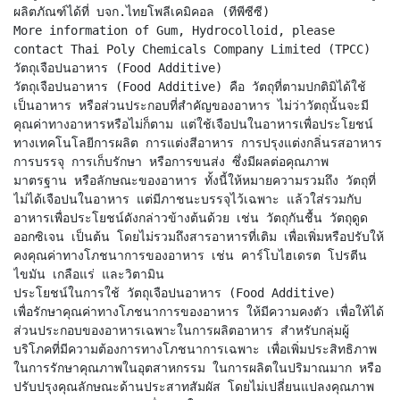
ผลิตภัณฑ์ได้ที่ บจก.ไทยโพลีเคมิคอล (ทีพีซีซี)
More information of Gum, Hydrocolloid, please
contact Thai Poly Chemicals Company Limited (TPCC)
วัตถุเจือปนอาหาร (Food Additive)
วัตถุเจือปนอาหาร (Food Additive) คือ วัตถุที่ตามปกติมิได้ใช้
เป็นอาหาร หรือส่วนประกอบที่สำคัญของอาหาร ไม่ว่าวัตถุนั้นจะมี
คุณค่าทางอาหารหรือไม่ก็ตาม แต่ใช้เจือปนในอาหารเพื่อประโยชน์
ทางเทคโนโลยีการผลิต การแต่งสีอาหาร การปรุงแต่งกลิ่นรสอาหาร
การบรรจุ การเก็บรักษา หรือการขนส่ง ซึ่งมีผลต่อคุณภาพ
มาตรฐาน หรือลักษณะของอาหาร ทั้งนี้ให้หมายความรวมถึง วัตถุที่
ไม่ได้เจือปนในอาหาร แต่มีภาชนะบรรจุไว้เฉพาะ แล้วใส่รวมกับ
อาหารเพื่อประโยชน์ดังกล่าวข้างต้นด้วย เช่น วัตถุกันชื้น วัตถุดูด
ออกซิเจน เป็นต้น โดยไม่รวมถึงสารอาหารที่เติม เพื่อเพิ่มหรือปรับให้
คงคุณค่าทางโภชนาการของอาหาร เช่น คาร์โบไฮเดรต โปรตีน
ไขมัน เกลือแร่ และวิตามิน
ประโยชน์ในการใช้ วัตถุเจือปนอาหาร (Food Additive)
เพื่อรักษาคุณค่าทางโภชนาการของอาหาร ให้มีความคงตัว เพื่อให้ได้
ส่วนประกอบของอาหารเฉพาะในการผลิตอาหาร สำหรับกลุ่มผู้
บริโภคที่มีความต้องการทางโภชนาการเฉพาะ เพื่อเพิ่มประสิทธิภาพ
ในการรักษาคุณภาพในอุตสาหกรรม ในการผลิตในปริมาณมาก หรือ
ปรับปรุงคุณลักษณะด้านประสาทสัมผัส โดยไม่เปลี่ยนแปลงคุณภาพ