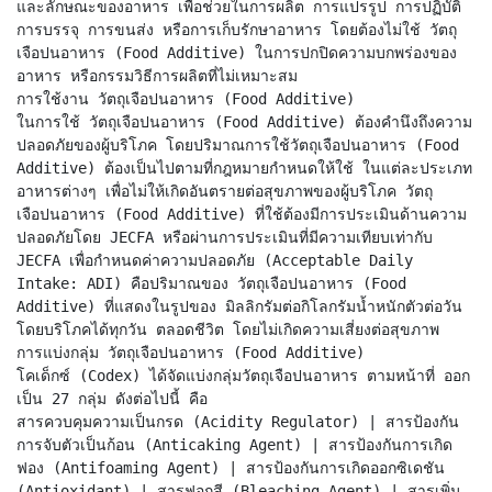
และลักษณะของอาหาร เพื่อช่วยในการผลิต การแปรรูป การปฏิบัติ
การบรรจุ การขนส่ง หรือการเก็บรักษาอาหาร โดยต้องไม่ใช้ วัตถุ
เจือปนอาหาร (Food Additive) ในการปกปิดความบกพร่องของ
อาหาร หรือกรรมวิธีการผลิตที่ไม่เหมาะสม
การใช้งาน วัตถุเจือปนอาหาร (Food Additive)
ในการใช้ วัตถุเจือปนอาหาร (Food Additive) ต้องคำนึงถึงความ
ปลอดภัยของผู้บริโภค โดยปริมาณการใช้วัตถุเจือปนอาหาร (Food
Additive) ต้องเป็นไปตามที่กฎหมายกำหนดให้ใช้ ในแต่ละประเภท
อาหารต่างๆ เพื่อไม่ให้เกิดอันตรายต่อสุขภาพของผู้บริโภค วัตถุ
เจือปนอาหาร (Food Additive) ที่ใช้ต้องมีการประเมินด้านความ
ปลอดภัยโดย JECFA หรือผ่านการประเมินที่มีความเทียบเท่ากับ
JECFA เพื่อกำหนดค่าความปลอดภัย (Acceptable Daily
Intake: ADI) คือปริมาณของ วัตถุเจือปนอาหาร (Food
Additive) ที่แสดงในรูปของ มิลลิกรัมต่อกิโลกรัมน้ำหนักตัวต่อวัน
โดยบริโภคได้ทุกวัน ตลอดชีวิต โดยไม่เกิดความเสี่ยงต่อสุขภาพ
การแบ่งกลุ่ม วัตถุเจือปนอาหาร (Food Additive)
โคเด็กซ์ (Codex) ได้จัดแบ่งกลุ่มวัตถุเจือปนอาหาร ตามหน้าที่ ออก
เป็น 27 กลุ่ม ดังต่อไปนี้ คือ
สารควบคุมความเป็นกรด (Acidity Regulator) | สารป้องกัน
การจับตัวเป็นก้อน (Anticaking Agent) | สารป้องกันการเกิด
ฟอง (Antifoaming Agent) | สารป้องกันการเกิดออกซิเดชัน
(Antioxidant) | สารฟอกสี (Bleaching Agent) | สารเพิ่ม