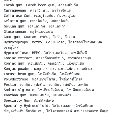
Carob gum, Carob bean gum, คารอบบีนกัม
Carrageenan, คาราจีแนน, คาร์ราจีแนน
Cellulose Gum, เซลลูโลสกัม, กัมเซลลูโลส
Gelatin gum, เจลาตินกัม, เจลลาตินกัม
Gellan gum, เจลแลนกัม, เจลแลนกำ
Glucomannan, กลูโคแมนแนน
Guar gum, Guaran, กัวกัม, กัวกำ, กัวราน
Hydroxypropyl Methyl Cellulose, ไฮดรอกซีโพรพิลเมทิล
เซลลูโลส
Hypromellose, HPMC, ไฮโปรเมลโลส, เอชพีเอ็มซี
Konjac extract, สารสกัดจากหัวบุก, สารสกัดจากบุก
Konjac gum, คอนยัคกัม, คอนยักกัม, แป้งคอนยัค
Konjac powder, ผงบุก, บุกผง, ผงคอนยัค, คอนยัคผง
Locust bean gum, โลคัสบีนกัม, โลคัสต์บีนกัม
Polydextrose, พอลิเดกซ์โตรส, โพลีเดกซ์โตรส
Pectin, เปกติน, เปคติน, เปกทิน, เพกติน, เพคติน
Sodium Alginate, โซเดียมอัลจิเนต, โซเดียมแอลจิเนต
Xanthan gum, แซนแทนกัม, แซนแทนกำ
Specialty Gum, กัมชนิดพิเศษ
Specialty Hydrocolloid, ไฮโดรคอลลอยด์ชนิดพิเศษ
ข้อมูลเพิ่มเติมเกี่ยวกับ กัม, ไฮโดรคอลลอยด์ สามารถสอบถามข้อมูล