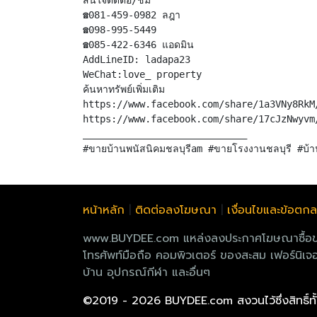
สนใจติดต่อ/ชม
☎️081-459-0982 ลฎา
☎️098-995-5449
☎️085-422-6346 แอดมิน
AddLineID: ladapa23
WeChat:love_ property
ค้นหาทรัพย์เพิ่มเติม
https://www.facebook.com/share/1a3VNy8RkM
https://www.facebook.com/share/17cJzNwyvm
_____________________________
หน้าหลัก
|
ติดต่อลงโฆษณา
|
เงื่อนไขและข้อตก
www.BUYDEE.com แหล่งลงประกาศโฆษณาซื้อขายฟรี
โทรศัพท์มือถือ คอมพิวเตอร์ ของสะสม เฟอร์นิเจอร
บ้าน อุปกรณ์กีฬา และอื่นๆ
©2019 - 2026 BUYDEE.com
สงวนไว้ซึ่งสิทธิ์