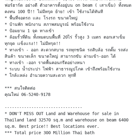
ฟอร์ฮาร์ด อย่างดี ตัวอาคารตั้งอยู่บน on beam ( เสาเข็ม) ทั้งหมด
คงทน 100 ปี!! ไม่มีทรุด ย้าย! เข้า ใช้งานได้ทันที
* พื้นที่จอดรถ เเละ โรงรถ ขนาดใหญ่
* บ้านพัก พนักงาน สภาพสมบูรณ์ พร้อมใช้งาน
* ป้อมยาม 1 จุด ทางเข้า
* ล้อมรั้วที่ดิน ทั้งหมดบนพื้นที่ 20ไร่ รั้วสูง 3 เมตร ตอกเสาเข็ม
ทุกจุด เเข็งเเรง!! ไม่มีทรุด!!
* ทางเข้า - ออก สะดวกสบาย รถทุกชนิด รถสิบล้อ รถดั๊ม รถส่ง
สินค้า ขนาดเล็ก ขนาดใหญ่ สามารถขับ ผ่านเข้า-ออก ได้
* ทางเข้า -ออก ราดพื้นคอนกรีตอย่างหนา
* ระบบ น้ำประปา ไฟฟ้า สาธารณูปโภค เข้าถึงพร้อมใช้งาน
* ใกล้เเหล่ง อำนวยความสะดวก ทุกที่
*** สนใจติดต่อ
คุณใหม่ 06-5240-9178
--------------------------------
* DON'T MISS OUT Land and Warehouse for sale in
Thailand land 32570 sq.m and warehouse on beam 6400
sq.m. Best price!! Best locations ever.
*** Total price 300 Million Thai bath