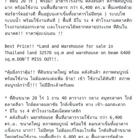
! ที่ดิน 20 ไร่ | พร้อม! อาคารโรงงาน คลังสินค้า สภาพสมบูรณ์
มาก พร้อมใช้งาน บนพื้นที่อาคาร กว่า 6,400 ตร.ม พื้นเทขัดด้วย
ฟอร์ฮาร์ดอย่างดี พื้นอยู่บนเสาเข็มทั้งอาคารไม่มีทรุด | ระบบไฟ
ระบบน้ำ พร้อมใช้งานทันที | พื้นที่ มีใบ รง 4 ทำโรงงานพลาสติก
โรงงานกล่องกระดาษ เเละโรงงานได้หลากหลายประเภท ที่ดินใน
อนาคต!! ราคาพุ่งเเน่นอน !!
Best Price!! *Land and Warehouse for sale in
Thailand land 32570 sq.m and warehouse on beam 6400
sq.m.DON'T MISS OUT!!.
*คุ้มยิ่งกว่าคุ้ม!! ที่ดินขนาดใหญ่ พร้อม คลังสินค้า สภาพสมบูรณ์
พร้อมใช้งาน ไม่ต้องตกเเต่งเพิ่ม ย้าย! เข้า ใช้งานได้ทันที! สภาพ
สมบูรณ์กว่านี้!!! ไม่มีอีกเเล้วครับผม
* ที่ดินขนาด 20 ไร่ 1 งาน 40 ตารางวา กลาง สมุทรสาคร ใกล้
ตลาดลีลา ใกล้ตลาดมหาชัย ใกล้เซ็นทรัล ทาง เข้า-ออกสะดวก
* มีใบ รง 4 ทำโรงงานฉีดเม็ดพลาสติก
* คลังสินค้า warehouse พื้นที่อาคารรวมใช้งาน กว่า 6,400
ตร.ม. ขนาดใหญ่ สภาพสมบูรณ์ พร้อมใช้ ตอกเสาเข็มทั้งอาคาร
เเข็งเเรง มาก!! ไม่มีทรุด ไม่ต้องเเก้ไขอะไรเพิ่ม โกดังสินค้าขนาด
ใหญ่พร้อมใช้งาน บนพื้นที่กว่า 6,400 ตร.ม พื้นอาคารขัดด้วย