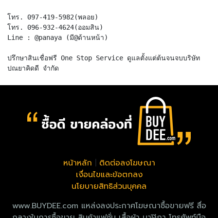
โทร. 097-419-5982(พลอย)
โทร. 096-932-4624(ออมสิน)
Line : @panaya (มี@ด้านหน้า)
ปรึกษาสินเชื่อฟรี One Stop Service ดูแลตั้งแต่ต้นจนจบบริษัท
หน้าหลัก
|
ติดต่อลงโฆษณา
เงื่อนไขและข้อตกลง
นโยบายสิทธิส่วนบุคคล
www.BUYDEE.com แหล่งลงประกาศโฆษณาซื้อขายฟรี สื่อ
กลางในการซื้อขาย สินค้าแฟชั่น เสื้อผ้า นาฬิกา โทรศัพท์มือ