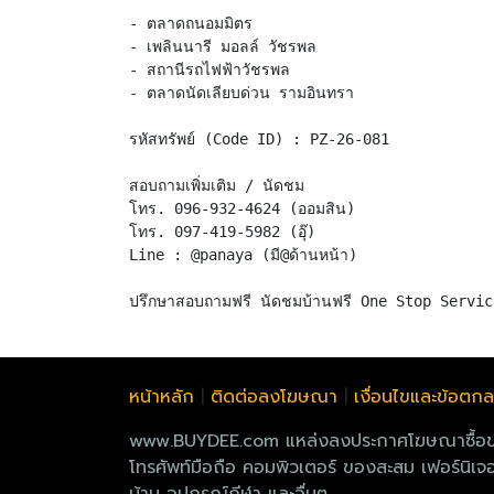
- ตลาดถนอมมิตร
- เพลินนารี มอลล์ วัชรพล
- สถานีรถไฟฟ้าวัชรพล
- ตลาดนัดเลียบด่วน รามอินทรา
รหัสทรัพย์ (Code ID) : PZ-26-081
สอบถามเพิ่มเติม / นัดชม
โทร. 096-932-4624 (ออมสิน)
โทร. 097-419-5982 (อุ๊)
Line : @panaya (มี@ด้านหน้า)
หน้าหลัก
|
ติดต่อลงโฆษณา
|
เงื่อนไขและข้อตก
www.BUYDEE.com แหล่งลงประกาศโฆษณาซื้อขายฟรี
โทรศัพท์มือถือ คอมพิวเตอร์ ของสะสม เฟอร์นิเจอร