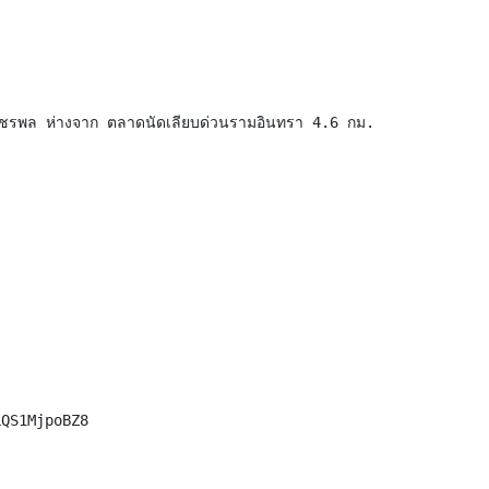
วัชรพล ห่างจาก ตลาดนัดเลียบด่วนรามอินทรา 4.6 กม.
LQS1MjpoBZ8