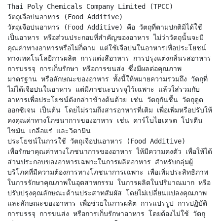
Thai Poly Chemicals Company Limited (TPCC)
วัตถุเจือปนอาหาร (Food Additive)
วัตถุเจือปนอาหาร (Food Additive) คือ วัตถุที่ตามปกติมิได้ใช้
เป็นอาหาร หรือส่วนประกอบที่สำคัญของอาหาร ไม่ว่าวัตถุนั้นจะมี
คุณค่าทางอาหารหรือไม่ก็ตาม แต่ใช้เจือปนในอาหารเพื่อประโยชน์
ทางเทคโนโลยีการผลิต การแต่งสีอาหาร การปรุงแต่งกลิ่นรสอาหาร
การบรรจุ การเก็บรักษา หรือการขนส่ง ซึ่งมีผลต่อคุณภาพ
มาตรฐาน หรือลักษณะของอาหาร ทั้งนี้ให้หมายความรวมถึง วัตถุที่
ไม่ได้เจือปนในอาหาร แต่มีภาชนะบรรจุไว้เฉพาะ แล้วใส่รวมกับ
อาหารเพื่อประโยชน์ดังกล่าวข้างต้นด้วย เช่น วัตถุกันชื้น วัตถุดูด
ออกซิเจน เป็นต้น โดยไม่รวมถึงสารอาหารที่เติม เพื่อเพิ่มหรือปรับให้
คงคุณค่าทางโภชนาการของอาหาร เช่น คาร์โบไฮเดรต โปรตีน
ไขมัน เกลือแร่ และวิตามิน
ประโยชน์ในการใช้ วัตถุเจือปนอาหาร (Food Additive)
เพื่อรักษาคุณค่าทางโภชนาการของอาหาร ให้มีความคงตัว เพื่อให้ได้
ส่วนประกอบของอาหารเฉพาะในการผลิตอาหาร สำหรับกลุ่มผู้
บริโภคที่มีความต้องการทางโภชนาการเฉพาะ เพื่อเพิ่มประสิทธิภาพ
ในการรักษาคุณภาพในอุตสาหกรรม ในการผลิตในปริมาณมาก หรือ
ปรับปรุงคุณลักษณะด้านประสาทสัมผัส โดยไม่เปลี่ยนแปลงคุณภาพ
และลักษณะของอาหาร เพื่อช่วยในการผลิต การแปรรูป การปฏิบัติ
การบรรจุ การขนส่ง หรือการเก็บรักษาอาหาร โดยต้องไม่ใช้ วัตถุ