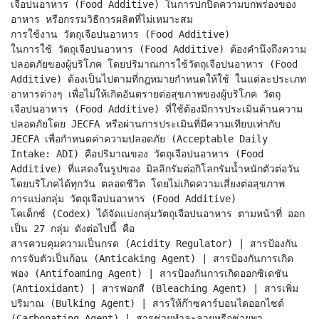
เจือปนอาหาร (Food Additive) ในการปกปิดความบกพร่องของ
อาหาร หรือกรรมวิธีการผลิตที่ไม่เหมาะสม
การใช้งาน วัตถุเจือปนอาหาร (Food Additive)
ในการใช้ วัตถุเจือปนอาหาร (Food Additive) ต้องคำนึงถึงความ
ปลอดภัยของผู้บริโภค โดยปริมาณการใช้วัตถุเจือปนอาหาร (Food
Additive) ต้องเป็นไปตามที่กฎหมายกำหนดให้ใช้ ในแต่ละประเภท
อาหารต่างๆ เพื่อไม่ให้เกิดอันตรายต่อสุขภาพของผู้บริโภค วัตถุ
เจือปนอาหาร (Food Additive) ที่ใช้ต้องมีการประเมินด้านความ
ปลอดภัยโดย JECFA หรือผ่านการประเมินที่มีความเทียบเท่ากับ
JECFA เพื่อกำหนดค่าความปลอดภัย (Acceptable Daily
Intake: ADI) คือปริมาณของ วัตถุเจือปนอาหาร (Food
Additive) ที่แสดงในรูปของ มิลลิกรัมต่อกิโลกรัมน้ำหนักตัวต่อวัน
โดยบริโภคได้ทุกวัน ตลอดชีวิต โดยไม่เกิดความเสี่ยงต่อสุขภาพ
การแบ่งกลุ่ม วัตถุเจือปนอาหาร (Food Additive)
โคเด็กซ์ (Codex) ได้จัดแบ่งกลุ่มวัตถุเจือปนอาหาร ตามหน้าที่ ออก
เป็น 27 กลุ่ม ดังต่อไปนี้ คือ
สารควบคุมความเป็นกรด (Acidity Regulator) | สารป้องกัน
การจับตัวเป็นก้อน (Anticaking Agent) | สารป้องกันการเกิด
ฟอง (Antifoaming Agent) | สารป้องกันการเกิดออกซิเดชัน
(Antioxidant) | สารฟอกสี (Bleaching Agent) | สารเพิ่ม
ปริมาณ (Bulking Agent) | สารให้ก๊าซคาร์บอนไดออกไซด์
(Carbonating Agent) | สารช่วยทำละลายหรือช่วยพา