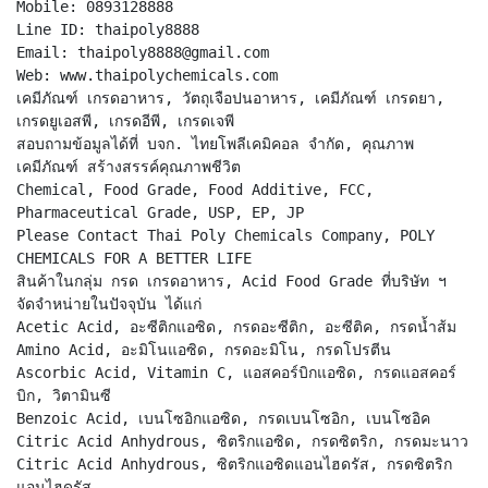
Mobile: 0893128888
Line ID: thaipoly8888
Email: thaipoly8888@gmail.com
Web: www.thaipolychemicals.com
เคมีภัณฑ์ เกรดอาหาร, วัตถุเจือปนอาหาร, เคมีภัณฑ์ เกรดยา,
เกรดยูเอสพี, เกรดอีพี, เกรดเจพี
สอบถามข้อมูลได้ที่ บจก. ไทยโพลีเคมิคอล จำกัด, คุณภาพ
เคมีภัณฑ์ สร้างสรรค์คุณภาพชีวิต
Chemical, Food Grade, Food Additive, FCC,
Pharmaceutical Grade, USP, EP, JP
Please Contact Thai Poly Chemicals Company, POLY
CHEMICALS FOR A BETTER LIFE
สินค้าในกลุ่ม กรด เกรดอาหาร, Acid Food Grade ที่บริษัท ฯ
จัดจำหน่ายในปัจจุบัน ได้แก่
Acetic Acid, อะซีติกแอซิด, กรดอะซีติก, อะซีติค, กรดน้ำส้ม
Amino Acid, อะมิโนแอซิด, กรดอะมิโน, กรดโปรตีน
Ascorbic Acid, Vitamin C, แอสคอร์บิกแอซิด, กรดแอสคอร์
บิก, วิตามินซี
Benzoic Acid, เบนโซอิกแอซิด, กรดเบนโซอิก, เบนโซอิค
Citric Acid Anhydrous, ซิตริกแอซิด, กรดซิตริก, กรดมะนาว
Citric Acid Anhydrous, ซิตริกแอซิดแอนไฮดรัส, กรดซิตริก
แอนไฮดรัส