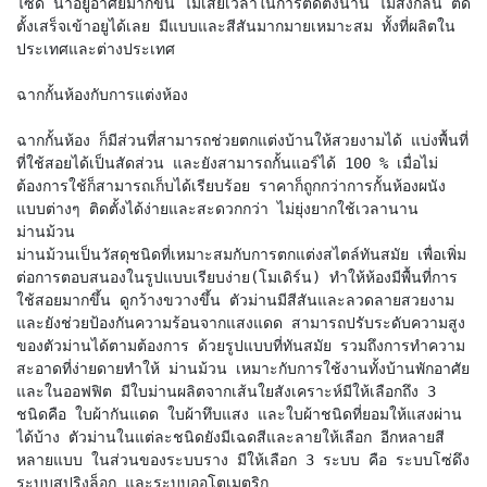
ไซด์ น่าอยู่อาศัยมากขึ้น ไม่เสียเวลาในการติดตั้งนาน ไม่ส่งกลิ่น ติด
ตั้งเสร็จเข้าอยูได้เลย มีแบบและสีสันมากมายเหมาะสม ทั้งที่ผลิตใน
ประเทศและต่างประเทศ
ฉากกั้นห้องกับการแต่งห้อง
ฉากกั้นห้อง ก็มีส่วนที่สามารถช่วยตกแต่งบ้านให้สวยงามได้ แบ่งพื้นที่
ที่ใช้สอยได้เป็นสัดส่วน และยังสามารถกั้นแอร์ได้ 100 % เมื่อไม่
ต้องการใช้ก็สามารถเก็บได้เรียบร้อย ราคาก็ถูกกว่าการกั้นห้องผนัง
แบบต่างๆ ติดตั้งได้ง่ายและสะดวกกว่า ไม่ยุ่งยากใช้เวลานาน
ม่านม้วน
ม่านม้วนเป็นวัสดุชนิดที่เหมาะสมกับการตกแต่งสไตล์ทันสมัย เพื่อเพิ่ม
ต่อการตอบสนองในรูปแบบเรียบง่าย(โมเดิร์น) ทำให้ห้องมีพื้นที่การ
ใช้สอยมากขึ้น ดูกว้างขวางขึ้น ตัวม่านมีสีสันและลวดลายสวยงาม
และยังช่วยป้องกันความร้อนจากแสงแดด สามารถปรับระดับความสูง
ของตัวม่านได้ตามต้องการ ด้วยรูปแบบที่ทันสมัย รวมถึงการทำความ
สะอาดที่ง่ายดายทำให้ ม่านม้วน เหมาะกับการใช้งานทั้งบ้านพักอาศัย
และในออฟฟิต มีใบม่านผลิตจากเส้นใยสังเคราะห์มีให้เลือกถึง 3
ชนิดคือ ใบผ้ากันแดด ใบผ้าทึบแสง และใบผ้าชนิดที่ยอมให้แสงผ่าน
ได้บ้าง ตัวม่านในแต่ละชนิดยังมีเฉดสีและลายให้เลือก อีกหลายสี
หลายแบบ ในส่วนของระบบราง มีให้เลือก 3 ระบบ คือ ระบบโซ่ดึง
ระบบสปริงล็อก และระบบออโตเมตริก