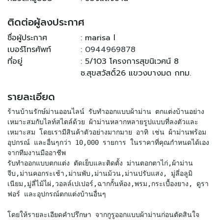
ติดต่อผู้ลงประกาศ
ชื่อผู้ประกาศ
: marisa l
เบอร์โทรศัพท์
:
0944969878
ที่อยู่
: 5/103 โครงการสุขนิเวศน์ 8
ซ.สุขสวัสดิ์26 แขวงบางมด กทม.
รายละเอียด
ร้านบ้านรักษ์ม่านออนไลน์ รับทำออกแบบผ้าม่าน ตกแต่งบ้านอย่าง
เหมาะสมกับไลท์สไตล์ด้วย ผ้าม่านหลากหลายรูปแบบที่ลงตัวและ
เหมาะสม โดยเรามีสินค้าตัวอย่างมากมาย อาทิ เช่น ผ้าม่านพร้อม
อุปกรณ์ และอื่นๆกว่า 10,000 รายการ ในราคาที่คุณกำหนดได้เอง
จากทีมงานมืออาชีพ
รับทำออกแบบตกแต่ง ตัดเย็บและติดตั้ง ม่านตอกตาไก่,ผ้าม่าน
จีบ,ม่านคอกระเช้า,ม่านพับ,ม่านม้วน,ม่านปรับแสง, มู่ลี่อลูมิ
เนียม,มู่ลี่ไม้ไผ่,วอลล์เปเปอร์,ฉากกั้นห้อง,พรม,กระเบื้องยาง, ดูรา
ฟอร์ และอุปกรณ์ตกแต่งบ้านอื่นๆ
โดยให้รายละเอียดคำปรึกษา จากกูรูออกแบบผ้าม่านก่อนตัดสินใจ