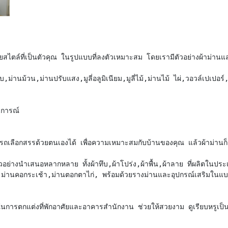
ายสไตล์ที่เป็นตัวคุณ ในรูปแบบที่ลงตัวเหมาะสม โดยเรามีตัวอย่างผ้าม่าน
บ,ม่านม้วน,ม่านปรับแสง,มูลี่อลูมิเนียม,มูลี่ไม้,ม่านไม้ ไผ่,วอวล์เปเปอ
บการณ์
ามารถเลือกสรรด้วยตนเองได้ เพื่อความเหมาะสมกับบ้านของคุณ แล้วผ้าม่านก
ตัวอย่างนำเสนอหลากหลาย ทั้งผ้าทึบ,ผ้าโปร่ง,ผ้าพื้น,ผ้าลาย ที่ผลิตในปร
ม่านคอกระเช้า,ม่านตอกตาไก่, พร้อมด้วยรางม่านและอุปกรณ์เสริมในแบ
ะสมในการตกแต่งที่พักอาศัยและอาคารสำนักงาน ช่วยให้สวยงาม ดูเรียบหรูเป