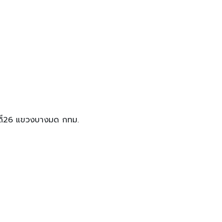
สดิ์26 แขวงบางมด กทม.