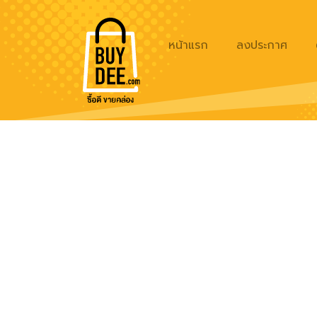
หน้าแรก
ลงประกาศ