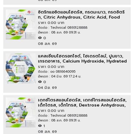
ซิตริกแอซิดแอนไฮดรัส, กรดมะนาว, กรดซิตริ
ก, Citric Anhydrous, Citric Acid, Food
Additive E330
ราคา 0.00 บาท
ติดต่อ : Technical 0893128888
อัพเดท : 08 ส.ค. 69 09:31 น.
0
08 ส.ค. 69
แคลเซียมไฮดรอกไซด์, ไฮเดรตไลม์, ปูนขาว,
เกรดอาหาร, Calcium Hydroxide, Hydrated
Lime, Food Grade
ราคา 0.00 บาท
ติดต่อ : oo 0816640095
อัพเดท : 04 มิ.ย. 69 17:24 น.
0
04 มิ.ย. 69
เดกซ์โตรสแอนไฮดรัส, เดกซ์โทรสแอนไฮดรัส,
เด็กโตรส, เด็กโทรส, Dextrose Anhydrous,
Dextrose
ราคา 0.00 บาท
ติดต่อ : Technical 0893128888
อัพเดท : 08 ส.ค. 69 09:31 น.
1
08 ส.ค. 69