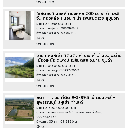
03 ส.ค. 69
ใกล้ดองกิ มอลล์ ทองหล่อ 200 ม. พาร์ค ออริ
จิ้น ทองหล่อ 1 นอน 1 น้ำ รพ.สมิติเวช สุขุมวิท
900 ม. ขนาด 33 ตร.ม. ชั้น 18 ห้องแต่งครบ
ราคา 34,998.00 บาท
ติดต่อ : ณัฐพงศ์ 0960161167
อัพเดท : 04 ส.ค. 69 08:41 น.
0
04 ส.ค. 69
ขาย และให้เช่า ที่ดินติดลำธาร ลำน้ำมวบ จ.น่าน
เมืองเหนือ ต.พงษ์ อ.สันติสุข จ.น่าน ชุ่มฉ่ำ
ตลอดปี สวยวิวล้าน
ราคา 500,000.00 บาท
ติดต่อ : พีคชฏา 0830052952
อัพเดท : 04 ส.ค. 69 23:16 น.
0
04 ส.ค. 69
ลดราคาด่วน ที่ดิน 9-3-99.5 ไร่ ดอนโพธิ์ -
สุพรรณบุรี มีผู้เช่า ทำเลดี
ราคา 3,390,000.00 บาท
ติดต่อ : บริษัท เซ็นทรัล โฮม พร็อพเพอร์ตี้ จำกัด
0997832462
อัพเดท : 05 ส.ค. 69 21:26 น.
0