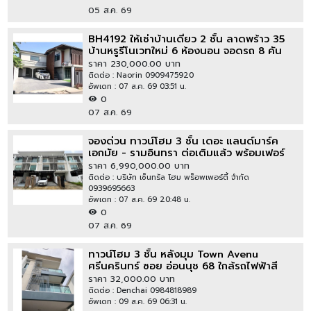
05 ส.ค. 69
BH4192 ให้เช่าบ้านเดี่ยว 2 ชั้น ลาดพร้าว 35
บ้านหรูรีโนเวทใหม่ 6 ห้องนอน จอดรถ 8 คัน
ใกล้ MRT ลาดพร้าว เหมาะสำหรับอยู่อาศัย
ราคา 230,000.00 บาท
ติดต่อ : Naorin 0909475920
อัพเดท : 07 ส.ค. 69 03:51 น.
0
07 ส.ค. 69
จองด่วน ทาวน์โฮม 3 ชั้น เดอะ แลนด์มาร์ค
เอกมัย - รามอินทรา ต่อเติมแล้ว พร้อมเฟอร์
ราคา 6,990,000.00 บาท
ติดต่อ : บริษัท เซ็นทรัล โฮม พร็อพเพอร์ตี้ จำกัด
0939695663
อัพเดท : 07 ส.ค. 69 20:48 น.
0
07 ส.ค. 69
ทาวน์โฮม 3 ชั้น หลังมุม Town Avenu
ศรีนครินทร์ ซอย อ่อนนุช 68 ใกล้รถไฟฟ้าสี
เหลือง สถานีศรีนุช 700 เมตร
ราคา 32,000.00 บาท
ติดต่อ : Denchai 0984818989
อัพเดท : 09 ส.ค. 69 06:31 น.