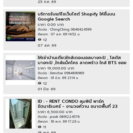
25 ก.ค. 69
บริการรับแก้ไขเว็บไซต์ Shopify ให้ขึ้นบน
Google Search
ราคา 0.00 บาท
ติดต่อ : ChingChing 0846424599
อัพเดท : 07 ส.ค. 69 14:52 น.
12
07 ส.ค. 69
ให้เช่าบ้านเดี่ยวใกล้เดอะมอลบางกะปิ , โลตัส
บางกะปิ ,ใกล้แม็คโคร ลาดพร้าว ใกล้ BTS ซอย
ลาดพร้าว 101
ราคา 19,000.00 บาท
ติดต่อ : Denchai 0984818989
อัพเดท : 01 มิ.ย. 69 21:14 น.
12
01 มิ.ย. 69
ID : - RENT CONDO ลุมพินี พาร์ค
รัตนาธิเบศร์ - งามวงศ์วาน ขนาดพื้นที่ 23
sq.m. 1 ห้องนอน ไม่ไกลจาก รถไฟฟ้า MRT บาง
ราคา 6,500.00 บาท
กระสอ ราคาดีๆ
ติดต่อ : pook 0891224578
อัพเดท : 18 พ.ค. 69 17:26 น.
11
18 พ.ค. 69