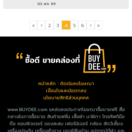
03 ส.ค. 69
2
3
4
5
6
หน้าหลัก
|
ติดต่อลงโฆษณา
เงื่อนไขและข้อตกลง
นโยบายสิทธิส่วนบุคคล
www.BUYDEE.com แหล่งลงประกาศโฆษณาซื้อขายฟรี สื่อ
กลางในการซื้อขาย สินค้าแฟชั่น เสื้อผ้า นาฬิกา โทรศัพท์มือ
ถือ คอมพิวเตอร์ ของสะสม เฟอร์นิเจอร์ กล้อง สัตว์เลี้ยง
เครื่องประดับ เครื่องสำอาง ของใช้ในบ้าน อุปกรณ์กีฬา และ