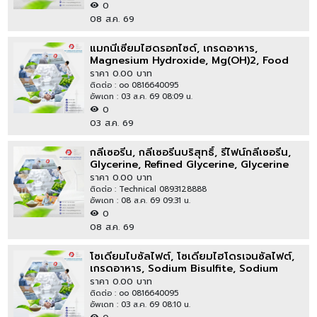
0
08 ส.ค. 69
แมกนีเซียมไฮดรอกไซด์, เกรดอาหาร,
Magnesium Hydroxide, Mg(OH)2, Food
Grade, Food Additive E528
ราคา 0.00 บาท
ติดต่อ : oo 0816640095
อัพเดท : 03 ส.ค. 69 08:09 น.
0
03 ส.ค. 69
กลีเซอรีน, กลีเซอรีนบริสุทธิ์, รีไฟน์กลีเซอรีน,
Glycerine, Refined Glycerine, Glycerine
USP Grade
ราคา 0.00 บาท
ติดต่อ : Technical 0893128888
อัพเดท : 08 ส.ค. 69 09:31 น.
0
08 ส.ค. 69
โซเดียมไบซัลไฟต์, โซเดียมไฮโดรเจนซัลไฟต์,
เกรดอาหาร, Sodium Bisulfite, Sodium
Bisulphite, Food Grade
ราคา 0.00 บาท
ติดต่อ : oo 0816640095
อัพเดท : 03 ส.ค. 69 08:10 น.