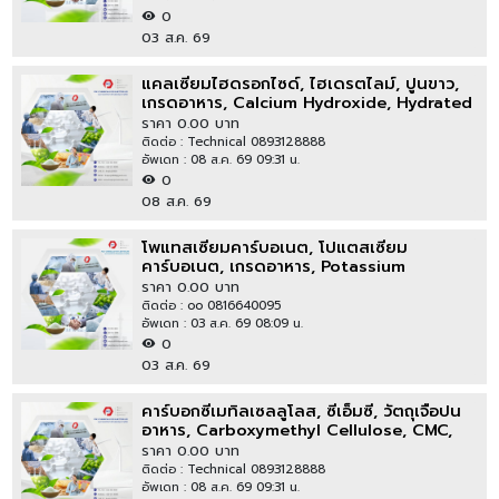
0
03 ส.ค. 69
แคลเซียมไฮดรอกไซด์, ไฮเดรตไลม์, ปูนขาว,
เกรดอาหาร, Calcium Hydroxide, Hydrated
Lime, Food Grade
ราคา 0.00 บาท
ติดต่อ : Technical 0893128888
อัพเดท : 08 ส.ค. 69 09:31 น.
0
08 ส.ค. 69
โพแทสเซียมคาร์บอเนต, โปแตสเซียม
คาร์บอเนต, เกรดอาหาร, Potassium
Carbonate, K2CO3, Food Additive E501
ราคา 0.00 บาท
ติดต่อ : oo 0816640095
อัพเดท : 03 ส.ค. 69 08:09 น.
0
03 ส.ค. 69
คาร์บอกซีเมทิลเซลลูโลส, ซีเอ็มซี, วัตถุเจือปน
อาหาร, Carboxymethyl Cellulose, CMC,
Food additive E466
ราคา 0.00 บาท
ติดต่อ : Technical 0893128888
อัพเดท : 08 ส.ค. 69 09:31 น.