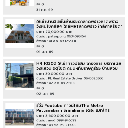
0
31 ก.ค. 69
ให้เช่าบ้าน3.5ชั้นย่านรัชดาลาดพร้าวลาดพร้าว
วังหินโชคชัย4 ใกล้MRTลาดพร้าว ใกล้ศาลรัชดา
ราคา 70,000.00 บาท
ติดต่อ : patsapong 0634098164
อัพเดท : 01 ส.ค. 69 12:23 น.
0
01 ส.ค. 69
HR 10302 ให้เช่าทาวน์โฮม โครงการ บริทาเนีย
วงแหวน จตุโชติ ถนนหทัยราษฎร์55 บ้านสวย
พร้อมเข้าอยู่
ราคา 30,000.00 บาท
ติดต่อ : PL Real Estate Broker 0845025366
อัพเดท : 02 ส.ค. 69 21:11 น.
0
02 ส.ค. 69
รีวีว Youtube ทาวน์โฮมThe Metro
Pattanakarn Srinakarin เดอะ เมทโทร
พัฒนาการ ศรีนครินทร์ บิ้ว
ราคา 3,600,000.00 บาท
ติดต่อ : สุชาติ 0994946599
อัพเดท : 03 ส.ค. 69 21:44 น.