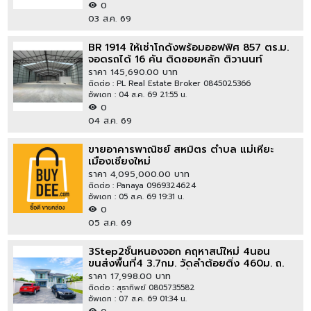
0
03 ส.ค. 69
BR 1914 ให้เช่าโกดังพร้อมออฟฟิศ 857 ตร.ม.
จอดรถได้ 16 คัน ติดซอยหลัก ติวานนท์
ปากเกร็ด 34 นนทบุรี
ราคา 145,690.00 บาท
ติดต่อ : PL Real Estate Broker 0845025366
อัพเดท : 04 ส.ค. 69 21:55 น.
0
04 ส.ค. 69
ขายอาคารพาณิชย์ สหมิตร ตำบล แม่เหียะ
เมืองเชียงใหม่
ราคา 4,095,000.00 บาท
ติดต่อ : Panaya 0969324624
อัพเดท : 05 ส.ค. 69 19:31 น.
0
05 ส.ค. 69
3Step2ชั้นหนองจอก คฤหาสน์ใหม่ 4นอน
ขนส่งพื้นที่4 3.7กม. วัดลำต้อยติ่ง 460ม. ถ.
วิบูลย์สาธุกิจ ให้เช่า 4น้ำ 100ตรว. 280 ตาราง
ราคา 17,998.00 บาท
เมตรสุวินทวงศ์
ติดต่อ : สุธาทิพย์ 0805735582
อัพเดท : 07 ส.ค. 69 01:34 น.