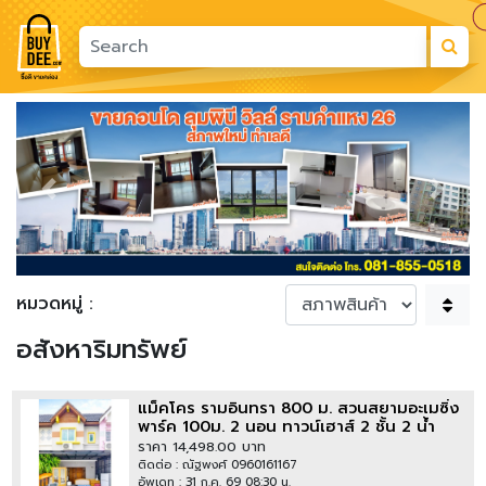
Previous
Next
หมวดหมู่ :
อสังหาริมทรัพย์
แม็คโคร รามอินทรา 800 ม. สวนสยามอะเมซิ่ง
พาร์ค 100ม. 2 นอน ทาวน์เฮาส์ 2 ชั้น 2 น้ำ
เฟอร์มาตรฐาน 16 ตร.วา.128 ตร.ม.ซ.สวนสยาม
ราคา 14,498.00 บาท
1-9
ติดต่อ : ณัฐพงศ์ 0960161167
อัพเดท : 31 ก.ค. 69 08:30 น.