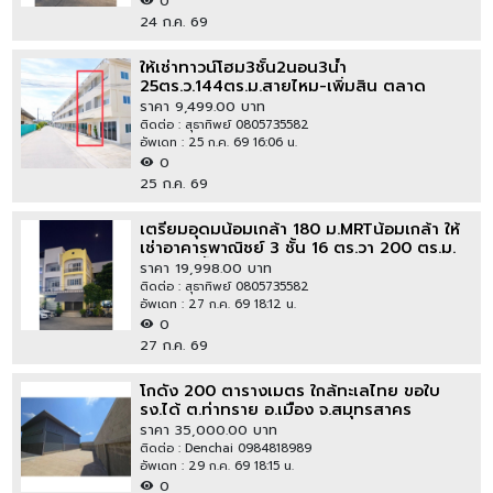
0
24 ก.ค. 69
ให้เช่าทาวน์โฮม3ชั้น2นอน3น้ำ
25ตร.ว.144ตร.ม.สายไหม-เพิ่มสิน ตลาด
วงศกร400ม. เหมาะสำหรับอยู่อาศัยและออฟฟิต
ราคา 9,499.00 บาท
เฟอร์ฯครบแอร์3ตู้เย็น1ทีวี1
ติดต่อ : สุธาทิพย์ 0805735582
อัพเดท : 25 ก.ค. 69 16:06 น.
0
25 ก.ค. 69
เตรียมอุดมน้อมเกล้า 180 ม.MRTน้อมเกล้า ให้
เช่าอาคารพาณิชย์ 3 ชั้น 16 ตร.วา 200 ตร.ม.
3นอน 3น้ำ นานาชาติฮีทฟิลด์ รามคำแหง120-
ราคา 19,998.00 บาท
150
ติดต่อ : สุธาทิพย์ 0805735582
อัพเดท : 27 ก.ค. 69 18:12 น.
0
27 ก.ค. 69
โกดัง 200 ตารางเมตร ใกล้ทะเลไทย ขอใบ
รง.ได้ ต.ท่าทราย อ.เมือง จ.สมุทรสาคร
ราคา 35,000.00 บาท
ติดต่อ : Denchai 0984818989
อัพเดท : 29 ก.ค. 69 18:15 น.
0