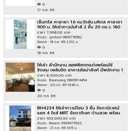
0
17 ก.ค. 69
เซ็นทรัล ศาลายา 1.6 กม.ใกล้ม.มหิดล ศาลายา
900 ม. ให้เช่าทาวน์เฮ้าส์ 2 ชั้น 20 ตร.ว. 160
ตร.ม. 2 นอน 2 น้ำ
ราคา 7,998.00 บาท
ติดต่อ : สุธาทิพย์ 0805735582
อัพเดท : 18 ก.ค. 69 23:12 น.
0
18 ก.ค. 69
ให้เช่า สำนักงาน ออฟฟิศตกแต่งพร้อมใช้
ชิดลม เพลินจิต อาคารอัลม่าลิงค์ มีพนักงาน 1
ท่านขึ้นไป กรุงเทพ ใกล้กับ เซ็นทรัลชิดลม ชั้นที่
ราคา 8,000.00 บาท
1 ชั้นทั้งหมด 1 ชั้น
ติดต่อ : Boonsong 0863974454
อัพเดท : 20 ก.ค. 69 14:40 น.
0
20 ก.ค. 69
BH4234 ให้เช่าทาวน์โฮม 3 ชั้น รัชดานิเวศน์
แยก 4 ใกล้ MRT รัชดาภิเษก บ้านสวย พร้อม
เข้าอยู่ รับชาวต่างชาติ
ราคา 100,000.00 บาท
ติดต่อ : Naorin 0909475920
อัพเดท : 21 ก.ค. 69 14:15 น.