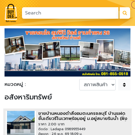
Previous
Next
หมวดหมู่ :
อสังหาริมทรัพย์
ขายบ้านหนองตำลึงอมตะนครชลบุรี บ้านแฝด
ชั้นเดียวรีโนเวทพร้อมอยู่ ม.อยู่สบายริมน้ำ (ฝั่ง
นิคมอมตะนคร) พื้นที่ 36 ตรว 3 นอน 2 ห้องน้ำ
ราคา 2.00 บาท
ติดต่อ : Ladapa 0989955449
อัพเดท : 26 พ.ค. 69 18:09 น.